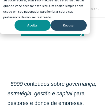
Se você recusar, suas informações não serão rastreadas
quando você acessar este site. Um cookie simples será
Menu
usado em seu navegador para lembrar sobre sua
preferência de não ser rastreado.
Aceitar
Recusar
Auddas Journey
histórico de stories do Julian
Tonioli
+5000
conteúdos sobre
governança,
estratégia, gestão e capital
para
gestores e donos de empresas.