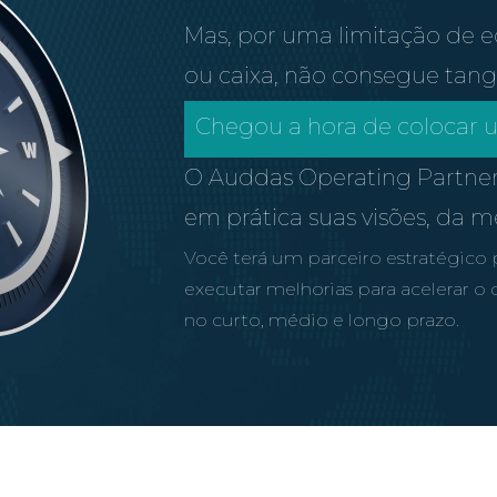
Mas, por uma limitação de eq
ou caixa, não consegue tangib
Chegou a hora de colocar um
O Auddas Operating Partner
em prática suas visões, da m
Você terá um parceiro estratégico 
executar melhorias para acelerar 
no curto, médio e longo prazo.