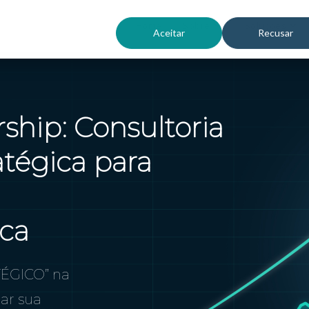
Home
Sobre
Soluções
Aceitar
Recusar
ship: Consultoria
tégica para
ica
ÉGICO” na
ar sua