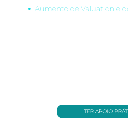
Aumento de Valuation e d
O nosso compromisso é gerar gran
uma apresentação teórica com aç
executadas.
Essencialmente, entramos no seu
braço forte que executa os seus pl
Além da teoria, entregamos PRÁTI
o seu planejamento estratégico, 
visão dos maiores empreendedores 
TER APOIO PRÁT