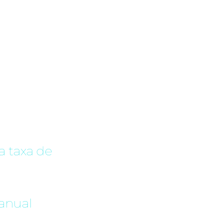
consultoria
os com o
a taxa de
anual