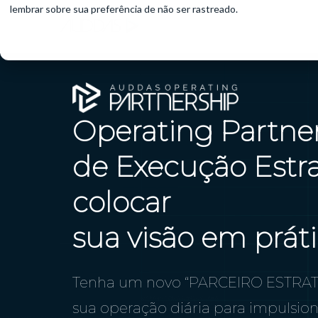
lembrar sobre sua preferência de não ser rastreado.
Operating Partner
de Execução Estra
colocar
sua visão em prát
Tenha um novo “PARCEIRO ESTRAT
sua operação diária para impulsion