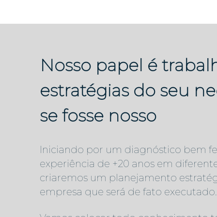
Nosso papel é trabal
estratégias do seu n
se fosse nosso
Iniciando por um diagnóstico bem fe
experiência de +20 anos em diferente
criaremos um planejamento estratég
empresa que será de fato executado.