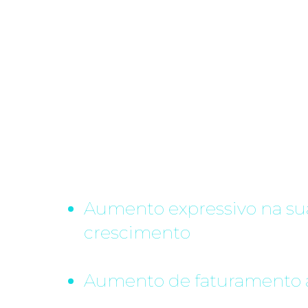
Vamos além de uma 
de longo prazo
Estamos 100% comprometid
resultado final, que é gerar:
Aumento expressivo na su
crescimento
Aumento de faturamento 