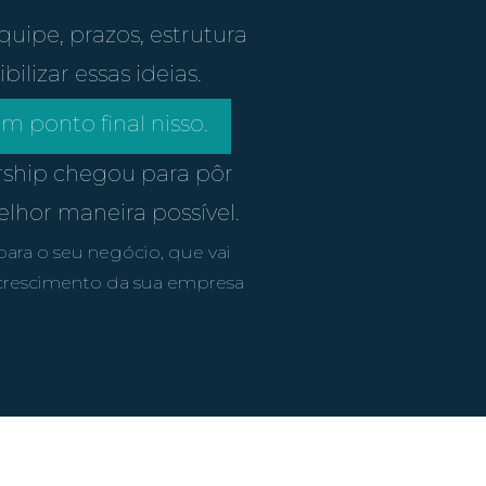
uipe, prazos, estrutura
ilizar essas ideias.
 ponto final nisso.
ship chegou para pôr
elhor maneira possível.
para o seu negócio, que vai
o crescimento da sua empresa