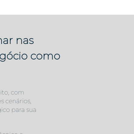
har nas
egócio como
ito, com
s cenários,
ico para sua