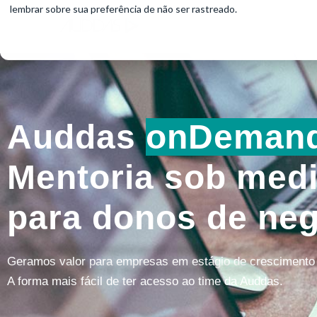
lembrar sobre sua preferência de não ser rastreado.
Auddas
onDeman
Mentoria sob med
para donos de ne
Geramos valor para empresas em estágio de crescimento
A forma mais fácil de ter acesso ao time da Auddas.