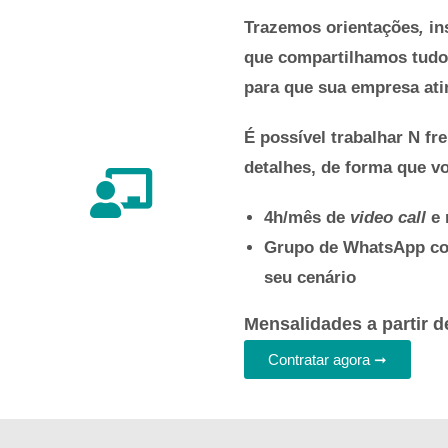
Trazemos
orientações
,
in
que compartilhamos tudo 
para que sua empresa ati
É possível trabalhar N fr
detalhes, de forma que v
4h/mês de
video call
e 
Grupo de WhatsApp com
seu cenário
Mensalidades a partir d
Contratar agora ➞