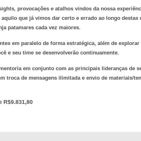
sights
,
provocações
e
atalhos
vindos da nossa
experiên
aquilo que já vimos dar certo e errado ao longo destas 
nja patamares cada vez maiores.
entes em paralelo de forma estratégica, além de explora
ocê e seu time se desenvolverão continuamente.
mentoria em conjunto com as principais lideranças de s
 troca de mensagens ilimitada e envio de materiais/tem
e R$9.831,80