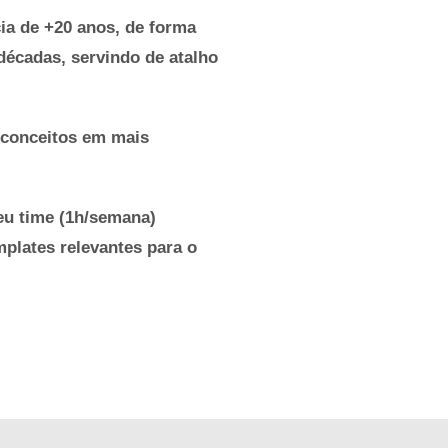
cia de
+20 anos
, de forma
décadas, servindo de atalho
r conceitos em mais
eu time (1h/semana)
plates relevantes para o