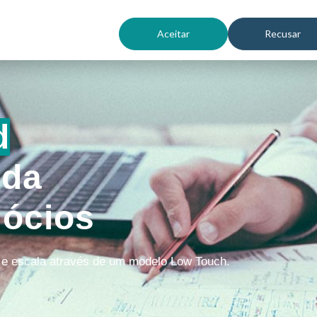
Home
Sobre
Soluções
Aceitar
Recusar
d
ida
gócios
 e escala através de um modelo Low Touch.