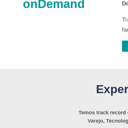
onDemand
D
Tr
fa
Exper
Temos track record 
Varejo, Tecnolog