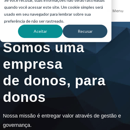
Se você recusar, suas informações não serão rastreadas
quando você acessar este site. Um cookie simples será
Menu
usado em seu navegador para lembrar sobre sua
preferência de não ser rastreado.
Aceitar
Recusar
Somos uma
empresa
de donos, para
donos
Nossa missão é entregar valor através de gestão e
governança.